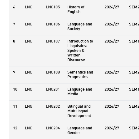
6
LNG
LNG105
History of
2026/27
SEM
English
7
LNG
LNG106
Language and
2026/27
SEM
Society
8
LNG
LNG107
Introduction to
2026/27
SEM
Linguistics:
Spoken &
Written
Discourse
9
LNG
LNG108
Semantics and
2026/27
SEM
Pragmatics
10
LNG
LNG201
Language and
2026/27
SEM
Media
11
LNG
LNG202
Bilingual and
2026/27
SEM
Multilingual
Development
12
LNG
LNG204
Language and
2026/27
SEM
Gender