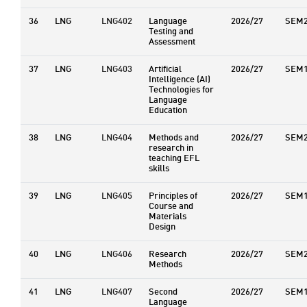
36
LNG
LNG402
Language
2026/27
SEM
Testing and
Assessment
37
LNG
LNG403
Artificial
2026/27
SEM
Intelligence (AI)
Technologies for
Language
Education
38
LNG
LNG404
Methods and
2026/27
SEM
research in
teaching EFL
skills
39
LNG
LNG405
Principles of
2026/27
SEM
Course and
Materials
Design
40
LNG
LNG406
Research
2026/27
SEM
Methods
41
LNG
LNG407
Second
2026/27
SEM
Language