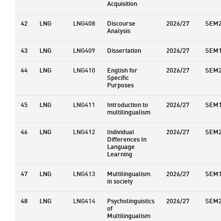
Acquisition
42
LNG
LNG408
Discourse
2026/27
SEM
Analysis
43
LNG
LNG409
Dissertation
2026/27
SEM
44
LNG
LNG410
English for
2026/27
SEM
Specific
Purposes
45
LNG
LNG411
Introduction to
2026/27
SEM
multilingualism
46
LNG
LNG412
Individual
2026/27
SEM
Differences In
Language
Learning
47
LNG
LNG413
Multilingualism
2026/27
SEM
in society
48
LNG
LNG414
Psycholinguistics
2026/27
SEM
of
Multilingualism