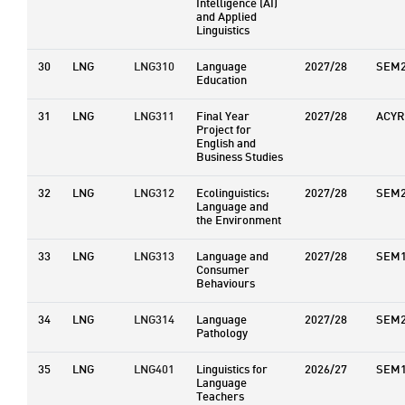
Intelligence (AI)
and Applied
Linguistics
30
LNG
LNG310
Language
2027/28
SEM
Education
31
LNG
LNG311
Final Year
2027/28
ACYR
Project for
English and
Business Studies
32
LNG
LNG312
Ecolinguistics:
2027/28
SEM
Language and
the Environment
33
LNG
LNG313
Language and
2027/28
SEM
Consumer
Behaviours
34
LNG
LNG314
Language
2027/28
SEM
Pathology
35
LNG
LNG401
Linguistics for
2026/27
SEM
Language
Teachers