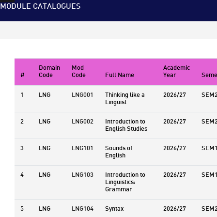
MODULE CATALOGUES
Domain
Mod
Academic
#
Code
Code
Full Name
Year
Seme
1
LNG
LNG001
Thinking like a
2026/27
SEM
Linguist
2
LNG
LNG002
Introduction to
2026/27
SEM
English Studies
3
LNG
LNG101
Sounds of
2026/27
SEM
English
4
LNG
LNG103
Introduction to
2026/27
SEM
Linguistics:
Grammar
5
LNG
LNG104
Syntax
2026/27
SEM