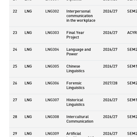
22
LNG
LNG302
Interpersonal
2026/27
SEM
communication
in the workplace
23
LNG
LNG303
Final Year
2026/27
ACYR
Project
24
LNG
LNG304
Language and
2026/27
SEM
Power
25
LNG
LNG305
Chinese
2026/27
SEM
Linguistics
26
LNG
LNG306
Forensic
2027/28
SEM
Linguistics
27
LNG
LNG307
Historical
2026/27
SEM
Linguistics
28
LNG
LNG308
Intercultural
2026/27
SEM
Communication
29
LNG
LNG309
Artificial
2026/27
SEM