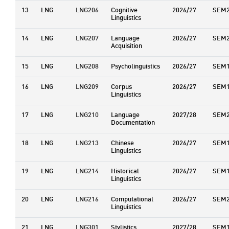
13
LNG
LNG206
Cognitive
2026/27
SEM
Linguistics
14
LNG
LNG207
Language
2026/27
SEM
Acquisition
15
LNG
LNG208
Psycholinguistics
2026/27
SEM
16
LNG
LNG209
Corpus
2026/27
SEM
Linguistics
17
LNG
LNG210
Language
2027/28
SEM
Documentation
18
LNG
LNG213
Chinese
2026/27
SEM
Linguistics
19
LNG
LNG214
Historical
2026/27
SEM
Linguistics
20
LNG
LNG216
Computational
2026/27
SEM
Linguistics
21
LNG
LNG301
Stylistics
2027/28
SEM